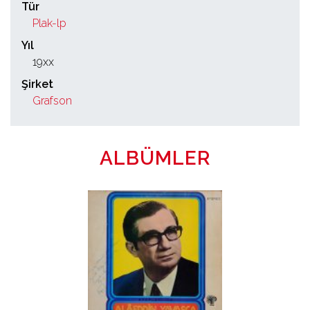
Tür
Plak-lp
Yıl
19xx
Şirket
Grafson
ALBÜMLER