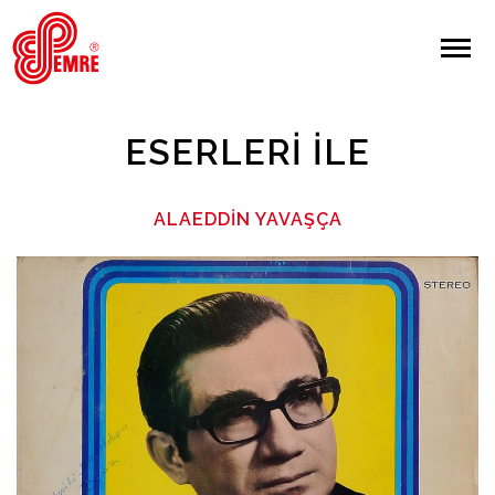
EMRE PLAK
EMRE PLAK
Yapılan Arama:
ESERLERI İLE
ARAMA
ALAEDDIN YAVAŞÇA
Giriş Yap/Kayıt Ol
Anasayfa
Hakkımızda
Sanatçılar
Albümler