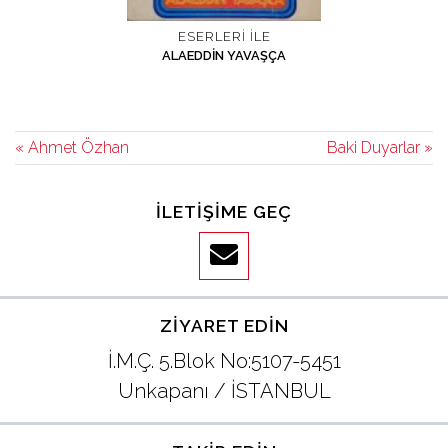
ESERLERI İLE
ALAEDDIN YAVAŞÇA
« Ahmet Özhan
Baki Duyarlar »
İLETIŞIME GEÇ
ZIYARET EDIN
İ.M.Ç. 5.Blok No:5107-5451
Unkapanı / İSTANBUL