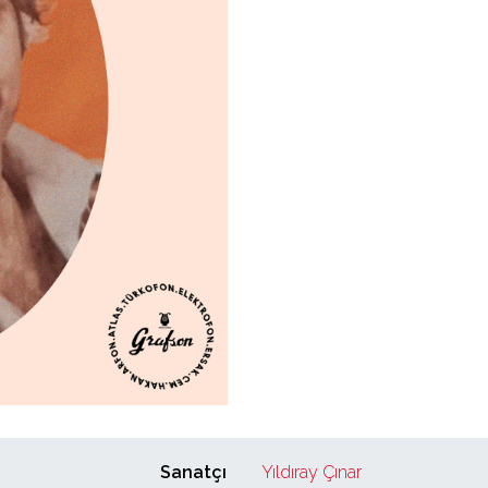
Sanatçı
Yıldıray Çınar