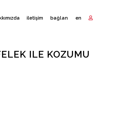
kkımızda
i̇letişim
bağlan
en
FELEK ILE KOZUMU