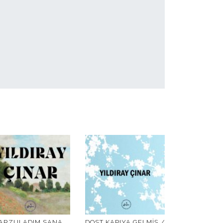
ARZULADIM SANA
DOST KAPIYA GELMIŞ /