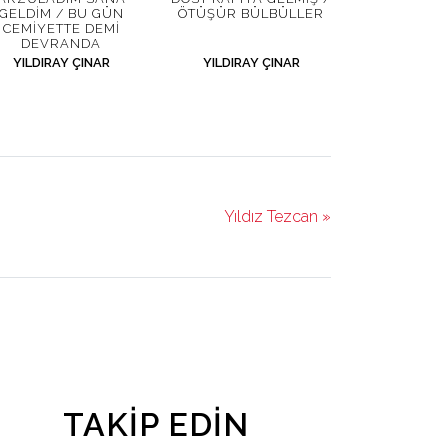
GELDIM / BU GÜN
ÖTÜŞÜR BÜLBÜLLER
CEMIYETTE DEMI
DEVRANDA
YILDIRAY ÇINAR
YILDIRAY ÇINAR
Yıldız Tezcan »
TAKIP EDIN