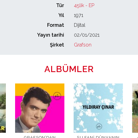
Tür
45lik - EP
Yıl
1971
Format
Dijital
Yayın tarihi
02/01/2021
Şirket
Grafson
ALBÜMLER
GRAFSON’DAN
ŞU FANI DÜNYANIN