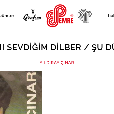
bümler
ha
I SEVDIĞIM DILBER / ŞU 
YILDIRAY ÇINAR