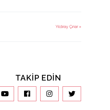
Yıldıray Çınar »
TAKIP EDIN
youtube
facebook
instagram
twitter