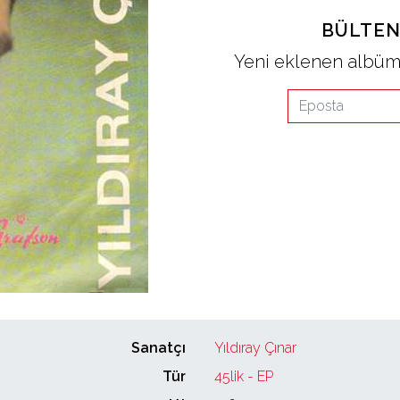
BÜLTEN
Yeni eklenen albüml
Sanatçı
Yıldıray Çınar
Tür
45lik - EP