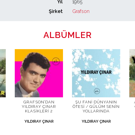
Yıl
1965
Şirket
Grafson
ALBÜMLER
GRAFSON’DAN
ŞU FANI DÜNYANIN
YILDIRAY ÇINAR
ÖTESI / GÜLÜM SENIN
KLASIKLERI 2
YOLLARINDA
YILDIRAY ÇINAR
YILDIRAY ÇINAR