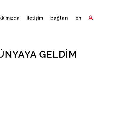
kkımızda
i̇letişim
bağlan
en
DÜNYAYA GELDIM