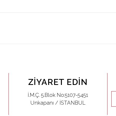
ZIYARET EDIN
İ.M.Ç. 5.Blok No:5107-5451
Unkapanı / İSTANBUL