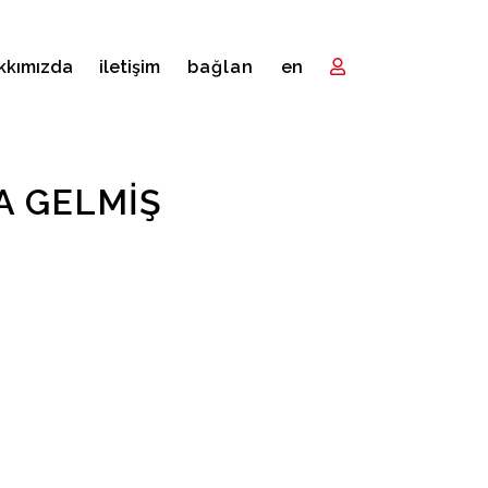
kkımızda
i̇letişim
bağlan
en
A GELMIŞ