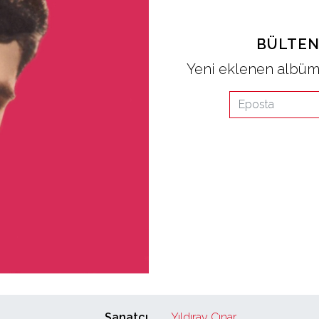
BÜLTEN
Yeni eklenen albüml
Sanatçı
Yıldıray Çınar