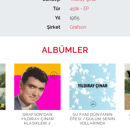
Tür
45lik - EP
Yıl
1965
Şirket
Grafson
ALBÜMLER
GRAFSON’DAN
ŞU FANI DÜNYANIN
YILDIRAY ÇINAR
ÖTESI / GÜLÜM SENIN
KLASIKLERI 2
YOLLARINDA