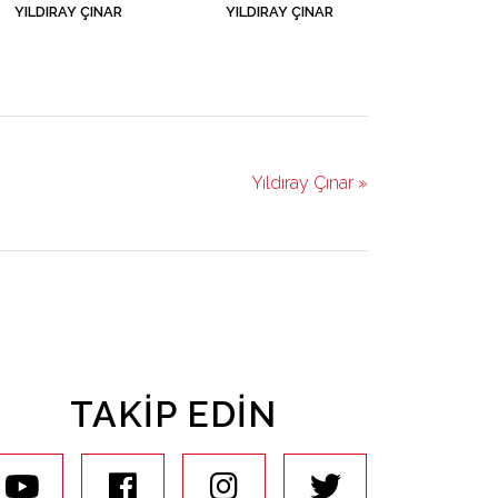
YILDIRAY ÇINAR
YILDIRAY ÇINAR
Yıldıray Çınar »
TAKIP EDIN
youtube
facebook
instagram
twitter