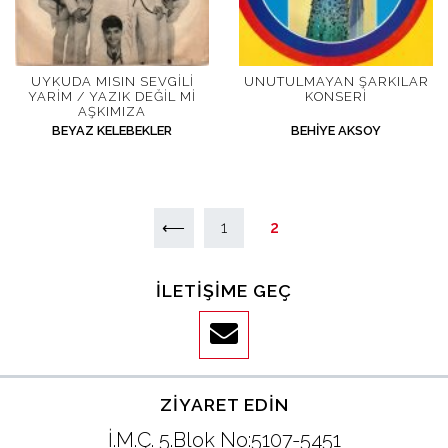
UYKUDA MISIN SEVGILI
UNUTULMAYAN ŞARKILAR
YARIM / YAZIK DEĞIL MI
KONSERI
AŞKIMIZA
BEYAZ KELEBEKLER
BEHIYE AKSOY
YAZI DOLAŞIMI
⟵
1
2
İLETIŞIME GEÇ
ZIYARET EDIN
İ.M.Ç. 5.Blok No:5107-5451