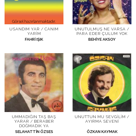
Görsel hazırlanmaktadır.
USANDIM YAR / CANIM
UNUTULMUŞ NE VARSA /
YARIM
PARA EDER ÇULUM YOK
FAHRI IŞIK
BEHIYE AKSOY
UMMADIĞIN TAŞ BAŞ
UNUTTUN MU SEVGILIM /
YARAR / BERABER
AYIRMA SEVENI
DOĞMADIK YA
SELAHATTIN ÖZSES
ÖZKAN KAYMAK