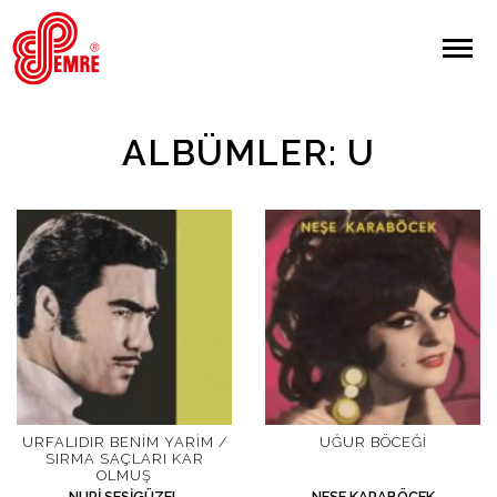
EMRE PLAK
EMRE PLAK
Yapılan Arama:
ALBÜMLER: U
ARAMA
Giriş Yap/Kayıt Ol
Anasayfa
Hakkımızda
Sanatçılar
URFALIDIR BENIM YARIM /
UĞUR BÖCEĞI
SIRMA SAÇLARI KAR
OLMUŞ
Albümler
NURI SESIGÜZEL
NEŞE KARABÖCEK