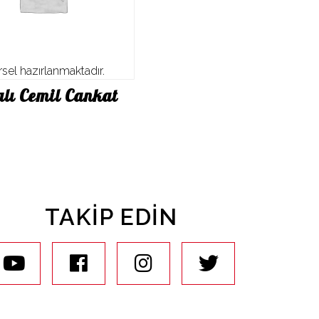
sel hazırlanmaktadır.
alı Cemil Cankat
TAKIP EDIN
youtube
facebook
instagram
twitter