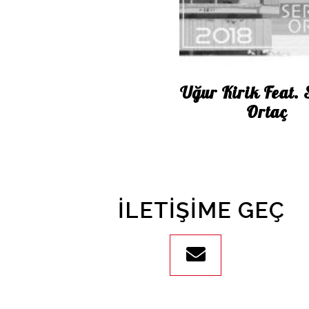
İletişim
en
Uğur Kirik Feat. 
Ortaç
İLETIŞIME GEÇ