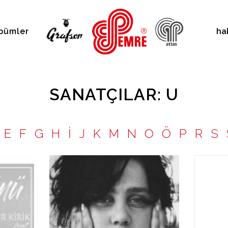
bümler
ha
SANATÇILAR: U
E
F
G
H
İ
J
K
M
N
O
Ö
P
R
S