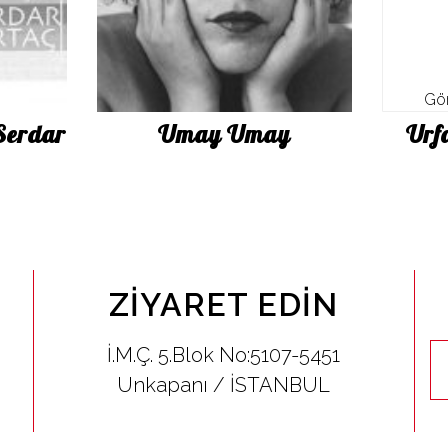
Gör
Serdar
Umay Umay
Urf
ZIYARET EDIN
İ.M.Ç. 5.Blok No:5107-5451
Unkapanı / İSTANBUL