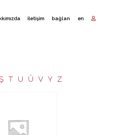
kkımızda
i̇letişim
bağlan
en
Ş
T
U
Ü
V
Y
Z