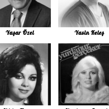
Yaşar Özel
Yasin Keleş