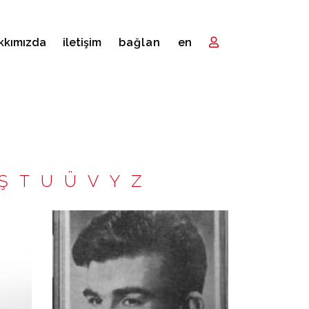
kkımızda
i̇letişim
bağlan
en
Ş
T
U
Ü
V
Y
Z