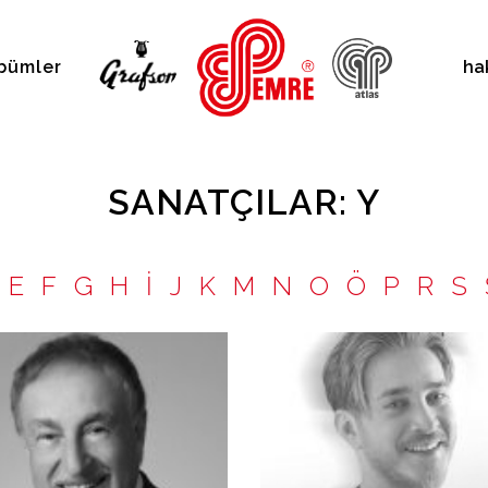
bümler
ha
SANATÇILAR: Y
E
F
G
H
İ
J
K
M
N
O
Ö
P
R
S