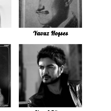
Yavuz Hoşses